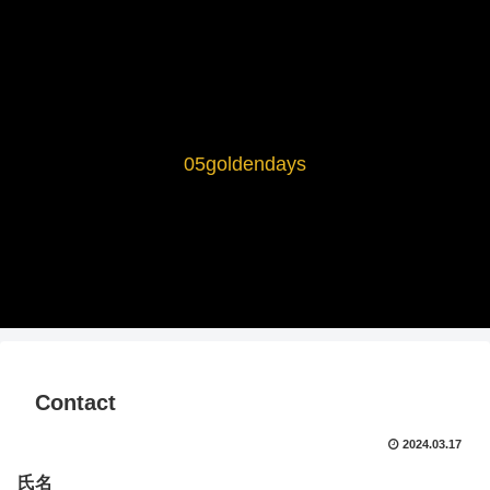
05goldendays
Contact
2024.03.17
氏名