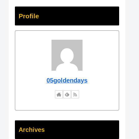
Profile
05goldendays
Archives