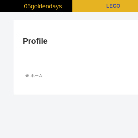
05goldendays
LEGO
Profile
ホーム